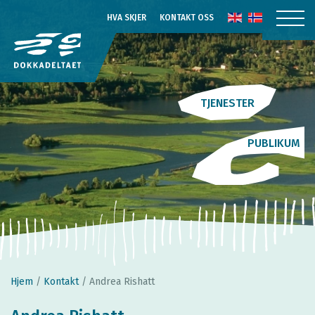
HVA SKJER
KONTAKT OSS
TJENESTER
PUBLIKUM
Hjem
/
Kontakt
/
Andrea Rishatt