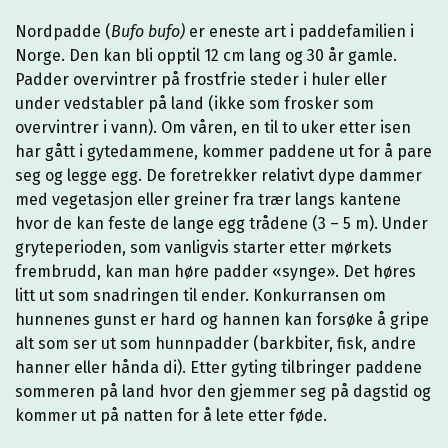
Nordpadde (
Bufo bufo)
er eneste art i paddefamilien i
Norge. Den kan bli opptil 12 cm lang og 30 år gamle.
Padder overvintrer på frostfrie steder i huler eller
under vedstabler på land (ikke som frosker som
overvintrer i vann). Om våren, en til to uker etter isen
har gått i gytedammene, kommer paddene ut for å pare
seg og legge egg. De foretrekker relativt dype dammer
med vegetasjon eller greiner fra trær langs kantene
hvor de kan feste de lange egg trådene (3 – 5 m). Under
gryteperioden, som vanligvis starter etter mørkets
frembrudd, kan man høre padder «synge». Det høres
litt ut som snadringen til ender. Konkurransen om
hunnenes gunst er hard og hannen kan forsøke å gripe
alt som ser ut som hunnpadder (barkbiter, fisk, andre
hanner eller hånda di). Etter gyting tilbringer paddene
sommeren på land hvor den gjemmer seg på dagstid og
kommer ut på natten for å lete etter føde.