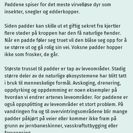
Paddene spiser for det meste virvelløse dyr som
insekter, snegler og edderkopper.
Siden padder kan skille ut et giftig sekret fra kjertler
flere steder på kroppen har den få naturlige fiender.
Når en padde føler seg truet vil den blåse seg opp for å
se større ut og gå rolig sin vei. Voksne padder hopper
ikke som frosker, de går.
Største trussel til padder er tap av leveområder. Stadig
større deler av de naturlige økosystemene har blitt tatt
i bruk til menneskelige formål. Avskoging, drenering,
oppdyrking og oppdemming er noen eksempler på
hvordan vi endrer artenes leveområder. For paddene er
også oppsplitting av leveområder et stort problem. På
vandringen fra og til overvintringsområdene blir mange
padder påkjørt på veier eller kommer ikke fram på
grunn av jernbaneskinner, vasskraftutbygging eller
forurensing.