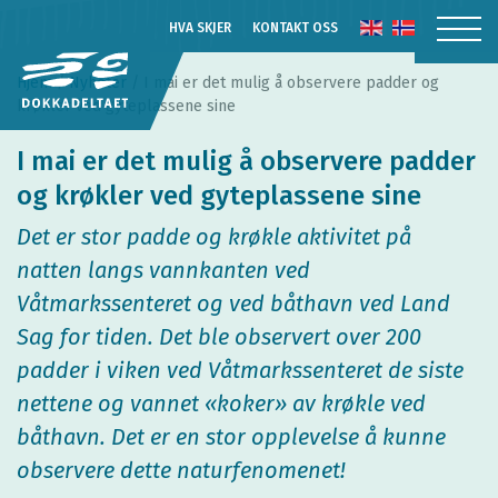
HVA SKJER
KONTAKT OSS
Hjem
/
Nyheter
/
I mai er det mulig å observere padder og
krøkler ved gyteplassene sine
I mai er det mulig å observere padder
TJENESTER
og krøkler ved gyteplassene sine
PUBLIKUM
Det er stor padde og krøkle aktivitet på
natten langs vannkanten ved
Våtmarkssenteret og ved båthavn ved Land
Sag for tiden. Det ble observert over 200
padder i viken ved Våtmarkssenteret de siste
nettene og vannet «koker» av krøkle ved
båthavn. Det er en stor opplevelse å kunne
observere dette naturfenomenet!