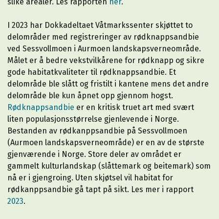
slike arealer. Les rapporten
her
.
I 2023 har Dokkadeltaet Våtmarkssenter skjøttet to
delområder med registreringer av rødknappsandbie
ved Sessvollmoen i Aurmoen landskapsverneområde.
Målet er å bedre vekstvilkårene for rødknapp og sikre
gode habitatkvaliteter til rødknappsandbie. Et
delområde ble slått og fristilt i kantene mens det andre
delområde ble kun åpnet opp gjennom hogst.
Rødknappsandbie
er en kritisk truet art med svært
liten populasjonsstørrelse gjenlevende i Norge.
Bestanden av rødkanppsandbie på Sessvollmoen
(Aurmoen landskapsverneområde) er en av de største
gjenværende i Norge. Store deler av området er
gammelt kulturlandskap (slåttemark og beitemark) som
nå er i gjengroing. Uten skjøtsel vil habitat for
rødkanppsandbie gå tapt på sikt. Les mer i rapport
2023
.