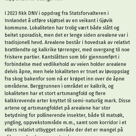
I 2023 fikk DNV i oppdrag fra Statsforvalteren i
Innlandet å utføre skjøtsel av en veikant i Gjøvik
kommune. Lokaliteten har trolig vært både slått og
beitet sporadisk, men det er lenge siden arealene var i
tradisjonell hevd. Arealene består i hovedsak av relativt
brattlendte og kalkrike tørrenger, med overgang til noe
friskere partier. Kantslåtten som blir gjennomført i
forbindelse med vedlikehold av veien holder arealene
delvis åpne, men hele lokaliteten er truet av løvoppslag
fra skog bakenfor som nå er krøpet inn over de åpne
områdene. Berggrunnen i området er kalkrik, og
lokaliteten har et stort artsmangfold og flere
kalkkrevende arter knyttet til semi-naturlig mark. Disse
artene og artsmangfoldet på arealene har stor
betydning for pollinerende insekter, både til matsøk,
yngling, oppvekstområde m.m., samt som korridor i et
ellers relativt utbygget område der det er mangel på