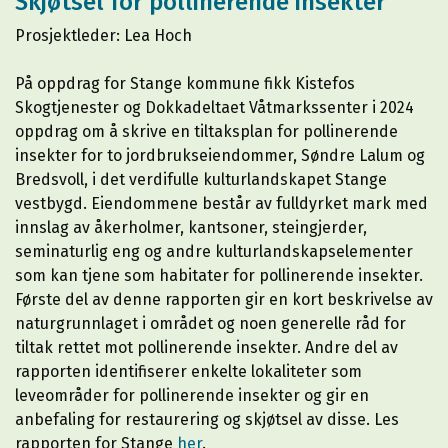
Skjøtsel for pollinerende insekter
Prosjektleder: Lea Hoch
På oppdrag for Stange kommune fikk Kistefos
Skogtjenester og Dokkadeltaet Våtmarkssenter i 2024
oppdrag om å skrive en tiltaksplan for pollinerende
insekter for to jordbrukseiendommer, Søndre Lalum og
Bredsvoll, i det verdifulle kulturlandskapet Stange
vestbygd. Eiendommene består av fulldyrket mark med
innslag av åkerholmer, kantsoner, steingjerder,
seminaturlig eng og andre kulturlandskapselementer
som kan tjene som habitater for pollinerende insekter.
Første del av denne rapporten gir en kort beskrivelse av
naturgrunnlaget i området og noen generelle råd for
tiltak rettet mot pollinerende insekter. Andre del av
rapporten identifiserer enkelte lokaliteter som
leveområder for pollinerende insekter og gir en
anbefaling for restaurering og skjøtsel av disse. Les
rapporten for Stange
her
.