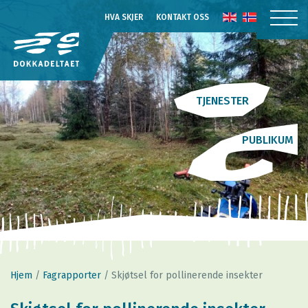
HVA SKJER
KONTAKT OSS
TJENESTER
PUBLIKUM
Hjem
/
Fagrapporter
/
Skjøtsel for pollinerende insekter